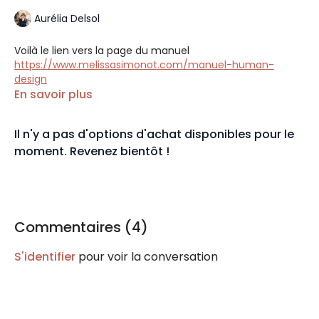
Aurélia Delsol
Voilà le lien vers la page du manuel
https://www.melissasimonot.com/manuel-human-
design
En savoir plus
Le code promo est FACESOULYOGA pour 10% de réduction
sur le manuel et les masterclasses (non valable sur les
Il n'y a pas d'options d'achat disponibles pour le
séances).
moment. Revenez bientôt !
Si vous avez des questions :
hello@melissasimonot.com
Commentaires (
4
)
S'identifier
pour voir la conversation