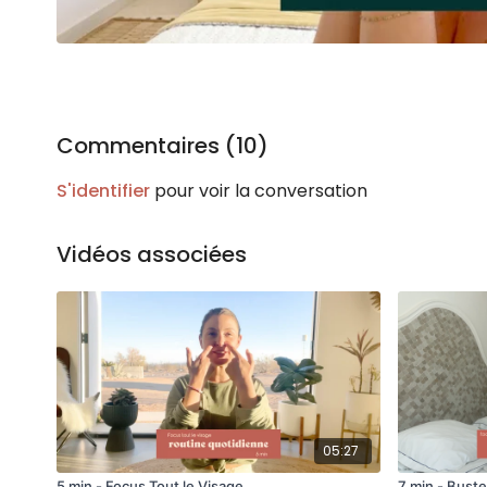
Commentaires (
10
)
S'identifier
pour voir la conversation
Vidéos associées
05:27
5 min - Focus Tout le Visage
7 min - Bust