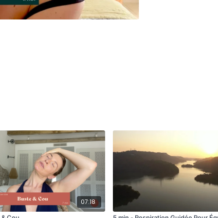
07:18
e & Cou
5 min - Respiration Guidée Pour Équ