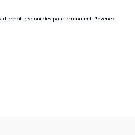
mise sur tous les programmes en ligne :
FSY15
ons d'achat disponibles pour le moment. Revenez