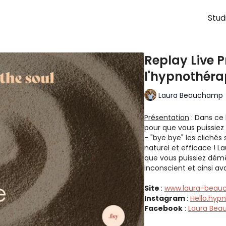
Stud
Replay Live 
l'hypnothéra
Laura Beauchamp
Présentation
: Dans ce 
pour que vous puissie
- "bye bye" les clichés 
naturel et efficace ! L
que vous puissiez démê
inconscient et ainsi a
Site
:
www.laura-bea
Instagram
:
Hello.hyp
Facebook
:
Laura Bea