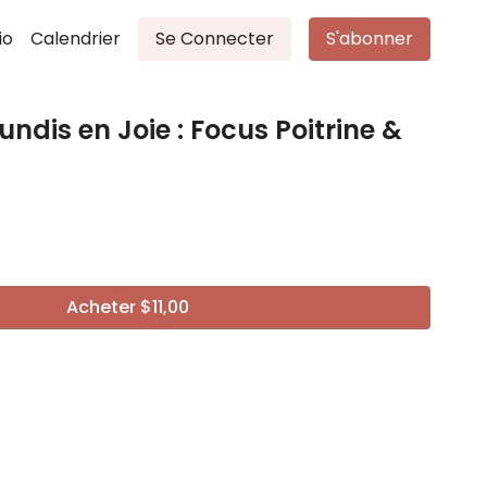
io
Calendrier
Se Connecter
S'abonner
undis en Joie : Focus Poitrine &
Acheter $11,00