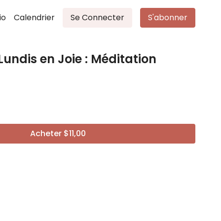
io
Calendrier
Se Connecter
S'abonner
s Lundis en Joie : Méditation
Acheter $11,00