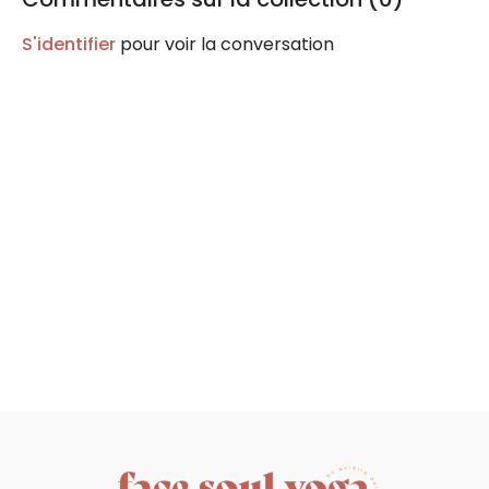
With love,
S'identifier
pour voir la conversation
Aurélia