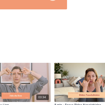
03:34
du Lion
8 min - Focus Rides Nasolabiales