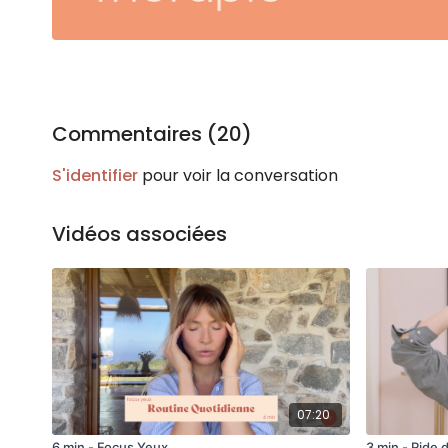
Commentaires (
20
)
S'identifier
pour voir la conversation
Vidéos associées
07:20
6 min - Focus Yeux
3 min - Ride 