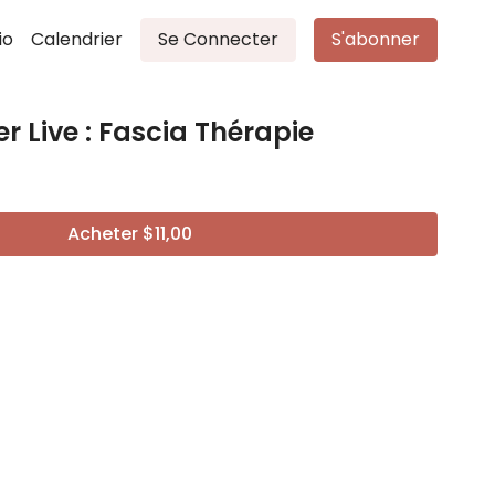
io
Calendrier
Se Connecter
S'abonner
er Live : Fascia Thérapie
Acheter $11,00