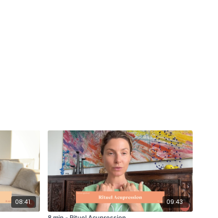
08:41
09:43
8 min - Rituel Acupression