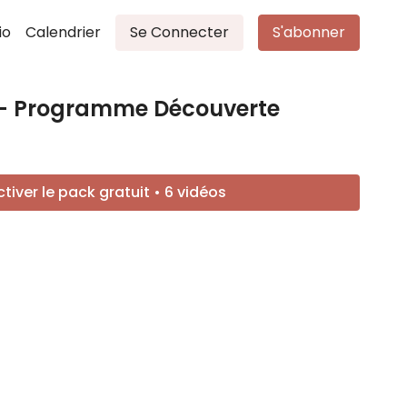
io
Calendrier
Se Connecter
S'abonner
in - Programme Découverte
ctiver le pack gratuit • 6 vidéos