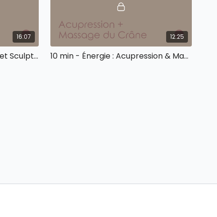
16:07
12:25
10 min - Énergie : Drainage et Sculpt Joues
10 min - Énergie : Acupression & Massage du Crâne