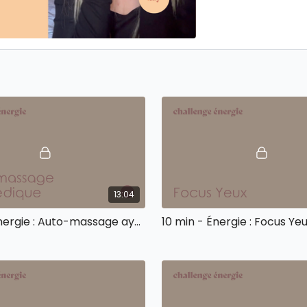
13:04
10 min - Énergie : Auto-massage ayurvédique
10 min - Énergie : Focus Ye