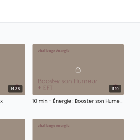
14:38
11:10
ux
10 min - Énergie : Booster son Humeur + EFT