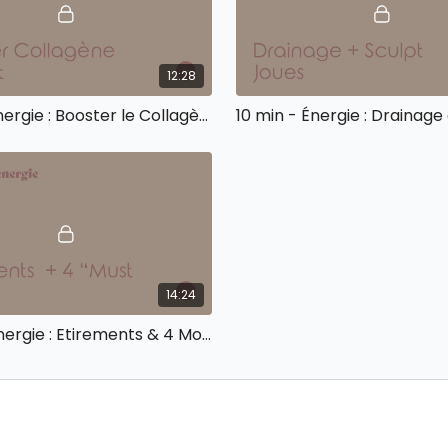
12:28
10 min - Énergie : Booster le Collagène & l'éclat de la peau
14:24
14 min - Énergie : Etirements & 4 Mouvements "must do"