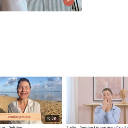
10:58
ure - Poitrine
3 Min - Routine Lèvres Avec Gua S