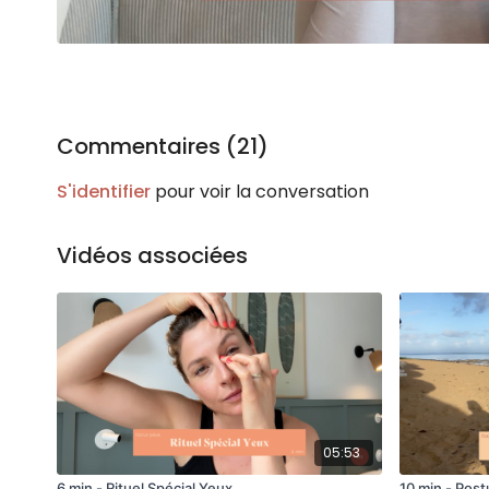
Commentaires (
21
)
S'identifier
pour voir la conversation
Vidéos associées
05:53
6 min - Rituel Spécial Yeux
10 min - Post