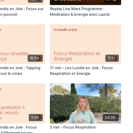
undis en Joie : Focus sur
Replay Live Mars Programme :
on pouvoir
Méditation & énergie avec Laurie
15:54
17:12
undis en Joie : Tapping
17 min - Les Lundis en Joie : Focus
tout le corps
Respiration et énergie
11:48
04:39
undis en Joie : Focus
5 min - Focus Respiration
 bâillement neuro-