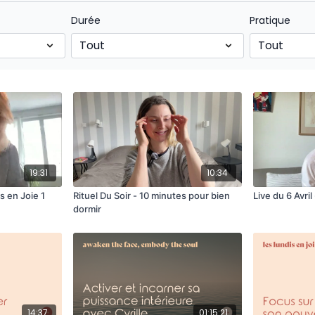
Durée
Pratique
19:31
10:34
s en Joie 1
Rituel Du Soir - 10 minutes pour bien
Live du 6 Avril
dormir
14:37
01:15:21