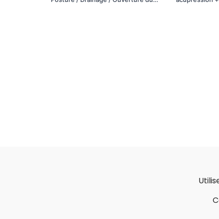
visage
régulateur
Utili
C