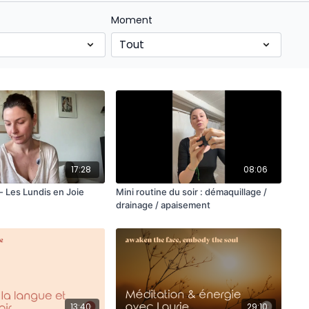
Moment
17:28
08:06
 - Les Lundis en Joie
Mini routine du soir : démaquillage /
drainage / apaisement
13:40
29:10