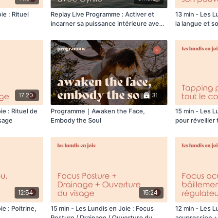
ie : Rituel
Replay Live Programme : Activer et
13 min - Les L
incarner sa puissance intérieure avec
la langue et s
Cyrille
17:20
31
ie : Rituel de
Programme｜Awaken the Face,
15 min - Les L
isage
Embody the Soul
pour réveiller 
12:54
15:24
e : Poitrine,
15 min - Les Lundis en Joie : Focus
12 min - Les L
Posture / Drainage / Ouverture du
acupression +